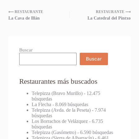
⟵ RESTAURANTE
RESTAURANTE ⟶
La Cava de Illán
La Catedral del Pintxo
Buscar
Buscar
Restaurantes más buscados
Telepizza (Bravo Murillo)
- 12.475
búsquedas
La Flecha
- 8.069 búsquedas
Telepizza (Avda. de la Peseta)
- 7.974
búsquedas
Los Borrachos de Velázquez
- 6.735
búsquedas
Telepizza (Gasómetro)
- 6.590 búsquedas
Telepizza (Sierra de Albarracín)
- 6.461