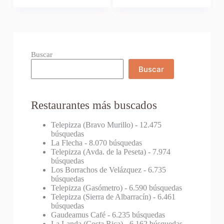
Buscar
Buscar
Restaurantes más buscados
Telepizza (Bravo Murillo)
- 12.475
búsquedas
La Flecha
- 8.070 búsquedas
Telepizza (Avda. de la Peseta)
- 7.974
búsquedas
Los Borrachos de Velázquez
- 6.735
búsquedas
Telepizza (Gasómetro)
- 6.590 búsquedas
Telepizza (Sierra de Albarracín)
- 6.461
búsquedas
Gaudeamus Café
- 6.235 búsquedas
La Landa (Costa Rica)
- 6.162 búsquedas