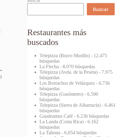
Buscar
Buscar
Restaurantes más
buscados
Telepizza (Bravo Murillo)
- 12.475
búsquedas
La Flecha
- 8.070 búsquedas
⟶
Telepizza (Avda. de la Peseta)
- 7.975
)
búsquedas
Los Borrachos de Velázquez
- 6.736
búsquedas
Telepizza (Gasómetro)
- 6.590
búsquedas
Telepizza (Sierra de Albarracín)
- 6.461
búsquedas
Gaudeamus Café
- 6.236 búsquedas
La Landa (Costa Rica)
- 6.162
búsquedas
La Tahona
- 6.054 búsquedas