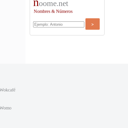
n
oome.net
Nombres & Números
Wokcafé
Womo