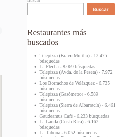
Buscar
Buscar
Restaurantes más
buscados
Telepizza (Bravo Murillo)
- 12.475
búsquedas
La Flecha
- 8.069 búsquedas
Telepizza (Avda. de la Peseta)
- 7.972
búsquedas
Los Borrachos de Velázquez
- 6.735
búsquedas
Telepizza (Gasómetro)
- 6.589
búsquedas
Telepizza (Sierra de Albarracín)
- 6.461
búsquedas
Gaudeamus Café
- 6.233 búsquedas
La Landa (Costa Rica)
- 6.162
búsquedas
La Tahona
- 6.052 búsquedas