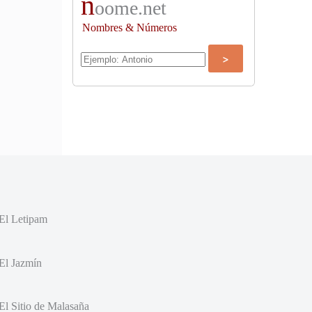
n
oome.net
Nombres & Números
El Letipam
El Jazmín
El Sitio de Malasaña