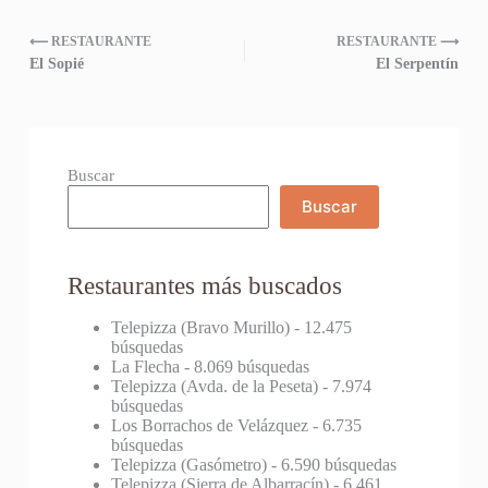
⟵ RESTAURANTE
RESTAURANTE ⟶
El Sopié
El Serpentín
Buscar
Buscar
Restaurantes más buscados
Telepizza (Bravo Murillo)
- 12.475
búsquedas
La Flecha
- 8.069 búsquedas
Telepizza (Avda. de la Peseta)
- 7.974
búsquedas
Los Borrachos de Velázquez
- 6.735
búsquedas
Telepizza (Gasómetro)
- 6.590 búsquedas
Telepizza (Sierra de Albarracín)
- 6.461