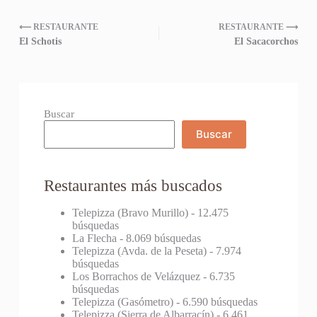
⟵ RESTAURANTE
RESTAURANTE ⟶
El Schotis
El Sacacorchos
Buscar
Buscar
Restaurantes más buscados
Telepizza (Bravo Murillo)
- 12.475
búsquedas
La Flecha
- 8.069 búsquedas
Telepizza (Avda. de la Peseta)
- 7.974
búsquedas
Los Borrachos de Velázquez
- 6.735
búsquedas
Telepizza (Gasómetro)
- 6.590 búsquedas
Telepizza (Sierra de Albarracín)
- 6.461