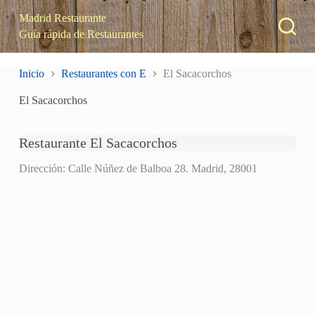
S
Madrid Restaurante
a
Guía rápida de Restaurantes
l
t
a
Inicio
Restaurantes con E
El Sacacorchos
r
a
El Sacacorchos
l
c
o
n
Restaurante El Sacacorchos
t
e
Dirección: Calle Núñez de Balboa 28. Madrid, 28001
n
i
d
o