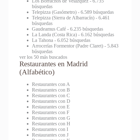
Los Borrachos de Velázquez
- 6.735
búsquedas
Telepizza (Gasómetro)
- 6.589 búsquedas
Telepizza (Sierra de Albarracín)
- 6.461
búsquedas
Gaudeamus Café
- 6.235 búsquedas
La Landa (Costa Rica)
- 6.162 búsquedas
La Tahona
- 6.052 búsquedas
Arrocerías Formentor (Padre Claret)
- 5.843
búsquedas
ver los 50 más buscados
Restaurantes en Madrid
(Alfabético)
Restaurantes con A
Restaurantes con B
Restaurantes con C
Restaurantes con D
Restaurantes con E
Restaurantes con F
Restaurantes con G
Restaurantes con H
Restaurantes con I
Restaurantes con J