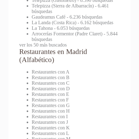
Telepizza (Gasómetro)
- 6.590 búsquedas
Telepizza (Sierra de Albarracín)
- 6.461
búsquedas
Gaudeamus Café
- 6.236 búsquedas
La Landa (Costa Rica)
- 6.162 búsquedas
La Tahona
- 6.053 búsquedas
Arrocerías Formentor (Padre Claret)
- 5.844
búsquedas
ver los 50 más buscados
Restaurantes en Madrid
(Alfabético)
Restaurantes con A
Restaurantes con B
Restaurantes con C
Restaurantes con D
Restaurantes con E
Restaurantes con F
Restaurantes con G
Restaurantes con H
Restaurantes con I
Restaurantes con J
Restaurantes con K
Restaurantes con L
Restaurantes con M