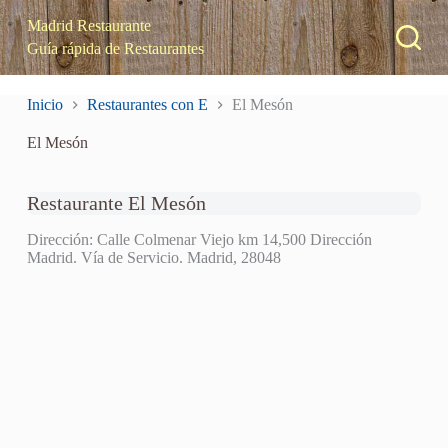
S
Madrid Restaurante
a
Guía rápida de Restaurantes
l
t
a
Inicio
Restaurantes con E
El Mesón
r
a
El Mesón
l
c
o
n
Restaurante El Mesón
t
e
Dirección: Calle Colmenar Viejo km 14,500 Dirección
n
Madrid. Vía de Servicio. Madrid, 28048
i
d
o