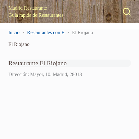
S
Madrid Restaurante
a
Guía rápida de Restaurantes
l
t
a
Inicio
Restaurantes con E
El Riojano
r
a
El Riojano
l
c
o
n
Restaurante El Riojano
t
e
Dirección: Mayor, 10. Madrid, 28013
n
i
d
o