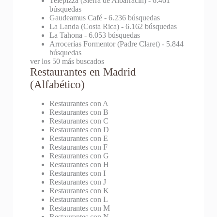
Telepizza (Sierra de Albarracín)
- 6.461
búsquedas
Gaudeamus Café
- 6.236 búsquedas
La Landa (Costa Rica)
- 6.162 búsquedas
La Tahona
- 6.053 búsquedas
Arrocerías Formentor (Padre Claret)
- 5.844
búsquedas
ver los 50 más buscados
Restaurantes en Madrid
(Alfabético)
Restaurantes con A
Restaurantes con B
Restaurantes con C
Restaurantes con D
Restaurantes con E
Restaurantes con F
Restaurantes con G
Restaurantes con H
Restaurantes con I
Restaurantes con J
Restaurantes con K
Restaurantes con L
Restaurantes con M
Restaurantes con N