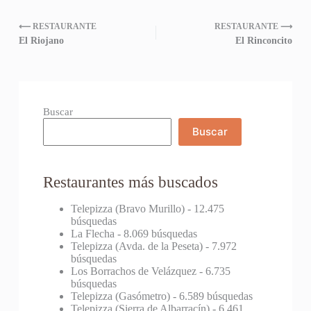
⟵ RESTAURANTE
RESTAURANTE ⟶
El Riojano
El Rinconcito
Buscar
Buscar
Restaurantes más buscados
Telepizza (Bravo Murillo)
- 12.475
búsquedas
La Flecha
- 8.069 búsquedas
Telepizza (Avda. de la Peseta)
- 7.972
búsquedas
Los Borrachos de Velázquez
- 6.735
búsquedas
Telepizza (Gasómetro)
- 6.589 búsquedas
Telepizza (Sierra de Albarracín)
- 6.461