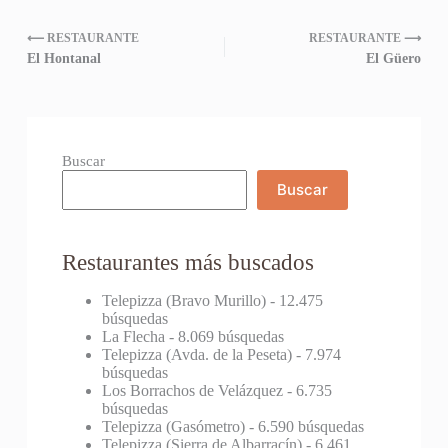
⟵ RESTAURANTE
RESTAURANTE ⟶
El Hontanal
El Güero
Buscar
Buscar
Restaurantes más buscados
Telepizza (Bravo Murillo)
- 12.475
búsquedas
La Flecha
- 8.069 búsquedas
Telepizza (Avda. de la Peseta)
- 7.974
búsquedas
Los Borrachos de Velázquez
- 6.735
búsquedas
Telepizza (Gasómetro)
- 6.590 búsquedas
Telepizza (Sierra de Albarracín)
- 6.461