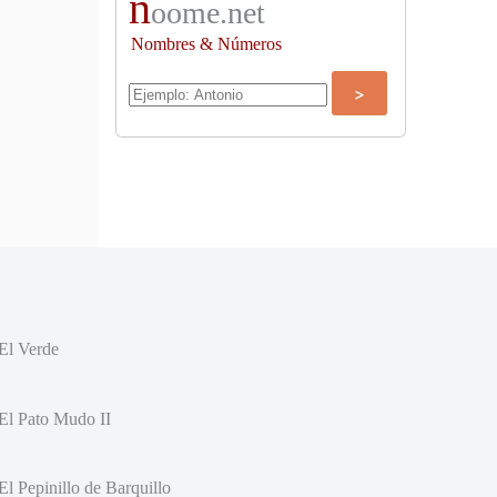
n
oome.net
Nombres & Números
El Verde
El Pato Mudo II
El Pepinillo de Barquillo