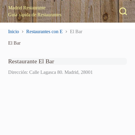
S
Madrid Restaurante
a
Guía rápida de Restaurantes
l
t
a
Inicio
Restaurantes con E
El Bar
r
a
El Bar
l
c
o
n
Restaurante El Bar
t
e
Dirección: Calle Lagasca 80. Madrid, 28001
n
i
d
o