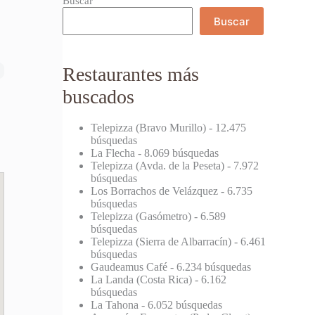
Buscar
Buscar
Restaurantes más
buscados
Telepizza (Bravo Murillo)
- 12.475
búsquedas
La Flecha
- 8.069 búsquedas
Telepizza (Avda. de la Peseta)
- 7.972
búsquedas
Los Borrachos de Velázquez
- 6.735
búsquedas
Telepizza (Gasómetro)
- 6.589
búsquedas
Telepizza (Sierra de Albarracín)
- 6.461
búsquedas
Gaudeamus Café
- 6.234 búsquedas
La Landa (Costa Rica)
- 6.162
búsquedas
La Tahona
- 6.052 búsquedas