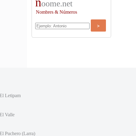
n
oome.net
Nombres & Números
El Letipam
El Valle
El Puchero (Larra)