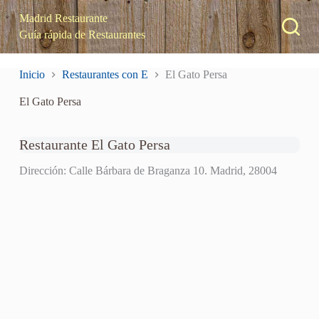
S
Madrid Restaurante
a
Guía rápida de Restaurantes
l
t
a
Inicio
Restaurantes con E
El Gato Persa
r
a
El Gato Persa
l
c
o
n
Restaurante El Gato Persa
t
e
Dirección: Calle Bárbara de Braganza 10. Madrid, 28004
n
i
d
o