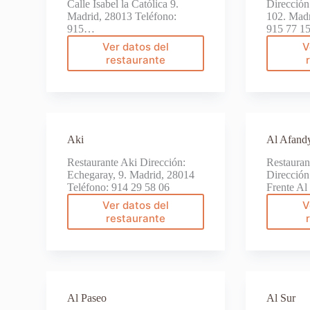
Calle Isabel la Católica 9.
Dirección
Madrid, 28013 Teléfono:
102. Madr
915…
915 77 
Ver datos del
V
Agra
restaurante
Aki
Al Afand
Restaurante Aki Dirección:
Restauran
Echegaray, 9. Madrid, 28014
Dirección
Teléfono: 914 29 58 06
Frente A
Ver datos del
V
Aki
restaurante
Al Paseo
Al Sur