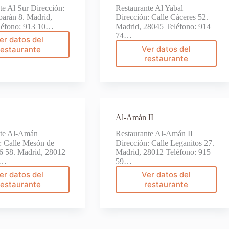
te Al Sur Dirección:
Restaurante Al Yabal
barán 8. Madrid,
Dirección: Calle Cáceres 52.
léfono: 913 10…
Madrid, 28045 Teléfono: 914
74…
er datos del
Al
Ver datos del
restaurante
Al
Sur
restaurante
Yabal
Al-Amán II
nte Al-Amán
Restaurante Al-Amán II
: Calle Mesón de
Dirección: Calle Leganitos 27.
6 58. Madrid, 28012
Madrid, 28012 Teléfono: 915
:…
59…
er datos del
Ver datos del
Al-
Al-
restaurante
restaurante
Amán
Amán
II