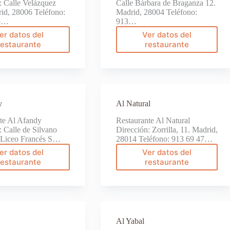
: Calle Velázquez
Calle Bárbara de Braganza 12.
id, 28006 Teléfono:
Madrid, 28004 Teléfono:
15…
913…
er datos del
Ver datos del
Aguinaga
Ainhoa
restaurante
restaurante
y
Al Natural
te Al Afandy
Restaurante Al Natural
: Calle de Silvano
Dirección: Zorrilla, 11. Madrid,
l Liceo Francés S…
28014 Teléfono: 913 69 47…
er datos del
Ver datos del
Al
Al
restaurante
restaurante
Afandy
Natural
Al Yabal