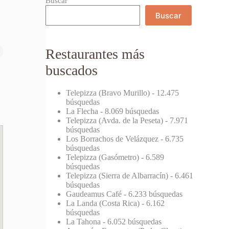
Buscar
Buscar
Restaurantes más
buscados
Telepizza (Bravo Murillo)
- 12.475
búsquedas
La Flecha
- 8.069 búsquedas
Telepizza (Avda. de la Peseta)
- 7.971
búsquedas
Los Borrachos de Velázquez
- 6.735
búsquedas
Telepizza (Gasómetro)
- 6.589
búsquedas
Telepizza (Sierra de Albarracín)
- 6.461
búsquedas
Gaudeamus Café
- 6.233 búsquedas
La Landa (Costa Rica)
- 6.162
búsquedas
La Tahona
- 6.052 búsquedas