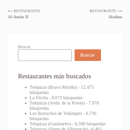
⟵ RESTAURANTE
RESTAURANTE ⟶
Al-Amán II
Aladino
Buscar
Buscar
Restaurantes más buscados
Telepizza (Bravo Murillo)
- 12.475
búsquedas
La Flecha
- 8.072 búsquedas
Telepizza (Avda. de la Peseta)
- 7.976
búsquedas
Los Borrachos de Velázquez
- 6.736
búsquedas
Telepizza (Gasómetro)
- 6.590 búsquedas
Telepizza (Sierra de Albarracín)
- 6.461