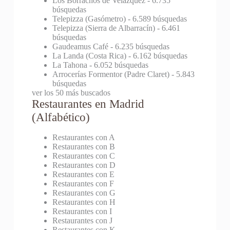
Los Borrachos de Velázquez
- 6.735
búsquedas
Telepizza (Gasómetro)
- 6.589 búsquedas
Telepizza (Sierra de Albarracín)
- 6.461
búsquedas
Gaudeamus Café
- 6.235 búsquedas
La Landa (Costa Rica)
- 6.162 búsquedas
La Tahona
- 6.052 búsquedas
Arrocerías Formentor (Padre Claret)
- 5.843
búsquedas
ver los 50 más buscados
Restaurantes en Madrid
(Alfabético)
Restaurantes con A
Restaurantes con B
Restaurantes con C
Restaurantes con D
Restaurantes con E
Restaurantes con F
Restaurantes con G
Restaurantes con H
Restaurantes con I
Restaurantes con J
Restaurantes con K