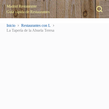
S
Madrid Restaurante
a
Guía rápida de Restaurantes
l
t
a
Inicio
Restaurantes con L
r
La Tapería de la Abuela Teresa
a
l
c
o
n
t
e
n
i
d
o