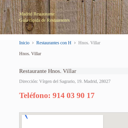
S
a
Madrid Restaurante
l
Guía rápida de Restaurantes
t
a
r
a
l
Inicio
Restaurantes con H
Hnos. Villar
c
o
Hnos. Villar
n
t
e
Restaurante Hnos. Villar
n
i
Dirección: Vírgen del Sagrario, 19. Madrid, 28027
d
o
Teléfono: 914 03 90 17