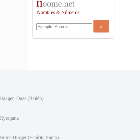
n
oome.net
Nombres & Números
Häagen-Dazs (Bailén)
Hyragana
Home Burger (Espíritu Santo)