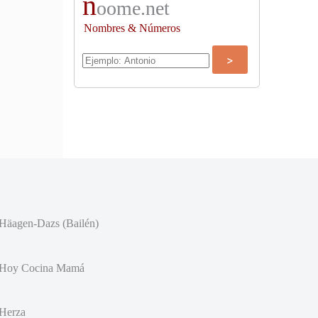
n
oome.net
Nombres & Números
Häagen-Dazs (Bailén)
Hoy Cocina Mamá
Herza