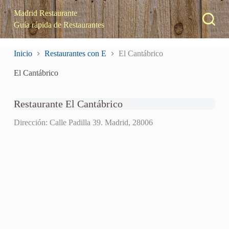
S
Madrid Restaurante
a
Guía rápida de Restaurantes
l
t
a
Inicio
Restaurantes con E
El Cantábrico
r
a
El Cantábrico
l
c
o
n
Restaurante El Cantábrico
t
e
Dirección: Calle Padilla 39. Madrid, 28006
n
i
d
o