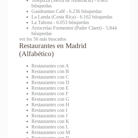
Telepizza (Sierra de Albarracín)
- 6.461
búsquedas
Gaudeamus Café
- 6.236 búsquedas
La Landa (Costa Rica)
- 6.162 búsquedas
La Tahona
- 6.053 búsquedas
Arrocerías Formentor (Padre Claret)
- 5.844
búsquedas
ver los 50 más buscados
Restaurantes en Madrid
(Alfabético)
Restaurantes con A
Restaurantes con B
Restaurantes con C
Restaurantes con D
Restaurantes con E
Restaurantes con F
Restaurantes con G
Restaurantes con H
Restaurantes con I
Restaurantes con J
Restaurantes con K
Restaurantes con L
Restaurantes con M
Restaurantes con N