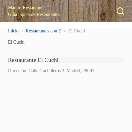
S
Madrid Restaurante
a
Guía rápida de Restaurantes
l
t
a
Inicio
Restaurantes con E
El Cuchi
r
a
El Cuchi
l
c
o
n
Restaurante El Cuchi
t
e
Dirección: Calle Cuchilleros 3. Madrid, 28005
n
i
d
o