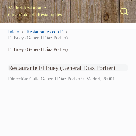
S
Madrid Restaurante
a
Guía rápida de Restaurantes
l
t
a
Inicio
Restaurantes con E
r
El Buey (General Díaz Porlier)
a
l
El Buey (General Díaz Porlier)
c
o
n
t
Restaurante El Buey (General Díaz Porlier)
e
n
Dirección: Calle General Díaz Porlier 9. Madrid, 28001
i
d
o