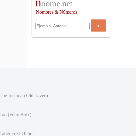
n
oome.net
Nombres & Números
The Irishman Old Tavern
Tao (Félix Boix)
Taberna El Olibo