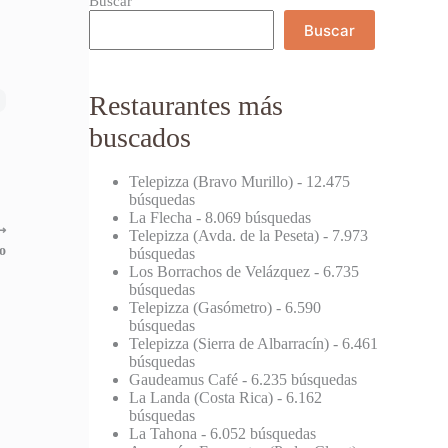
Buscar
Buscar
Restaurantes más
buscados
Telepizza (Bravo Murillo)
- 12.475
búsquedas
La Flecha
- 8.069 búsquedas
⟶
Telepizza (Avda. de la Peseta)
- 7.973
o
búsquedas
Los Borrachos de Velázquez
- 6.735
búsquedas
Telepizza (Gasómetro)
- 6.590
búsquedas
Telepizza (Sierra de Albarracín)
- 6.461
búsquedas
Gaudeamus Café
- 6.235 búsquedas
La Landa (Costa Rica)
- 6.162
búsquedas
La Tahona
- 6.052 búsquedas