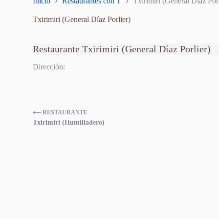
Inicio
Restaurantes con T
Txirimiri (General Díaz Porl
Txirimiri (General Díaz Porlier)
Restaurante Txirimiri (General Díaz Porlier)
Dirección:
⟵ RESTAURANTE
Txirimiri (Humilladero)