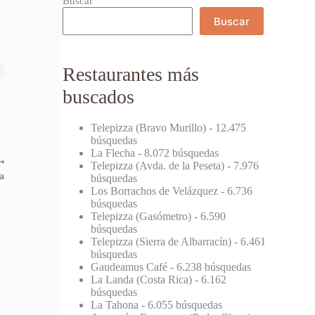
Buscar
Buscar
Restaurantes más
buscados
Telepizza (Bravo Murillo)
- 12.475
búsquedas
La Flecha
- 8.072 búsquedas
⟶
Telepizza (Avda. de la Peseta)
- 7.976
a
búsquedas
Los Borrachos de Velázquez
- 6.736
búsquedas
Telepizza (Gasómetro)
- 6.590
búsquedas
Telepizza (Sierra de Albarracín)
- 6.461
búsquedas
Gaudeamus Café
- 6.238 búsquedas
La Landa (Costa Rica)
- 6.162
búsquedas
La Tahona
- 6.055 búsquedas