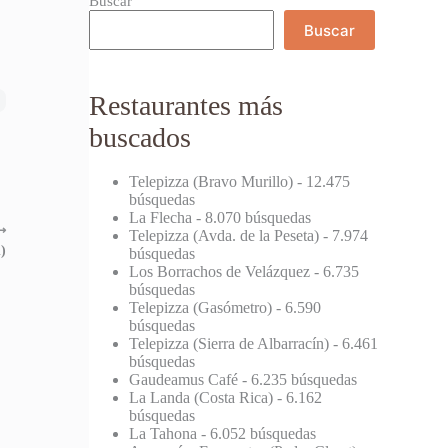
Buscar
Buscar
Restaurantes más
buscados
Telepizza (Bravo Murillo)
- 12.475
búsquedas
La Flecha
- 8.070 búsquedas
⟶
Telepizza (Avda. de la Peseta)
- 7.974
)
búsquedas
Los Borrachos de Velázquez
- 6.735
búsquedas
Telepizza (Gasómetro)
- 6.590
búsquedas
Telepizza (Sierra de Albarracín)
- 6.461
búsquedas
Gaudeamus Café
- 6.235 búsquedas
La Landa (Costa Rica)
- 6.162
búsquedas
La Tahona
- 6.052 búsquedas