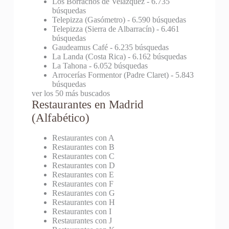
Los Borrachos de Velázquez
- 6.735
búsquedas
Telepizza (Gasómetro)
- 6.590 búsquedas
Telepizza (Sierra de Albarracín)
- 6.461
búsquedas
Gaudeamus Café
- 6.235 búsquedas
La Landa (Costa Rica)
- 6.162 búsquedas
La Tahona
- 6.052 búsquedas
Arrocerías Formentor (Padre Claret)
- 5.843
búsquedas
ver los 50 más buscados
Restaurantes en Madrid
(Alfabético)
Restaurantes con A
Restaurantes con B
Restaurantes con C
Restaurantes con D
Restaurantes con E
Restaurantes con F
Restaurantes con G
Restaurantes con H
Restaurantes con I
Restaurantes con J