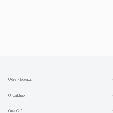
Odre y hogaza
O’Caldiño
Otra Cañita