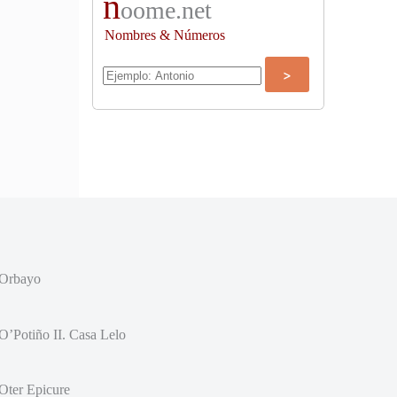
n
oome.net
Nombres & Números
Orbayo
O’Potiño II. Casa Lelo
Oter Epicure