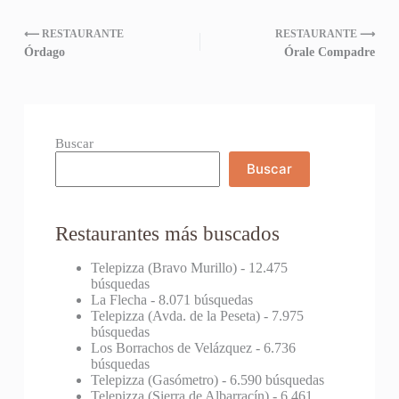
⟵ RESTAURANTE
RESTAURANTE ⟶
Órdago
Órale Compadre
Buscar
Buscar
Restaurantes más buscados
Telepizza (Bravo Murillo)
- 12.475
búsquedas
La Flecha
- 8.071 búsquedas
Telepizza (Avda. de la Peseta)
- 7.975
búsquedas
Los Borrachos de Velázquez
- 6.736
búsquedas
Telepizza (Gasómetro)
- 6.590 búsquedas
Telepizza (Sierra de Albarracín)
- 6.461