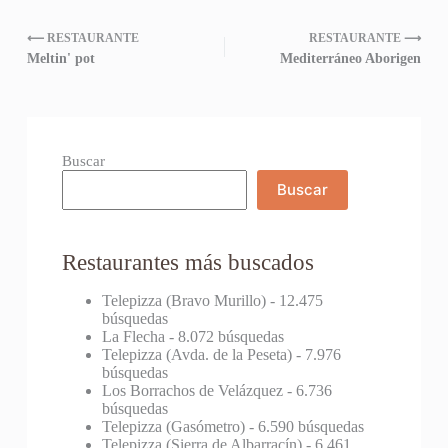
⟵ RESTAURANTE
RESTAURANTE ⟶
Meltin' pot
Mediterráneo Aborigen
Buscar
Buscar
Restaurantes más buscados
Telepizza (Bravo Murillo)
- 12.475
búsquedas
La Flecha
- 8.072 búsquedas
Telepizza (Avda. de la Peseta)
- 7.976
búsquedas
Los Borrachos de Velázquez
- 6.736
búsquedas
Telepizza (Gasómetro)
- 6.590 búsquedas
Telepizza (Sierra de Albarracín)
- 6.461