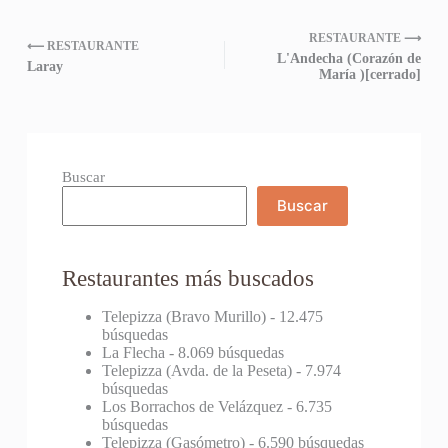
RESTAURANTE ⟶
⟵ RESTAURANTE
L'Andecha (Corazón de
Laray
María )[cerrado]
Buscar
Buscar
Restaurantes más buscados
Telepizza (Bravo Murillo)
- 12.475
búsquedas
La Flecha
- 8.069 búsquedas
Telepizza (Avda. de la Peseta)
- 7.974
búsquedas
Los Borrachos de Velázquez
- 6.735
búsquedas
Telepizza (Gasómetro)
- 6.590 búsquedas