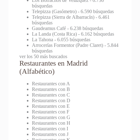
Los Borrachos de Velázquez
- 6.736
búsquedas
Telepizza (Gasómetro)
- 6.590 búsquedas
Telepizza (Sierra de Albarracín)
- 6.461
búsquedas
Gaudeamus Café
- 6.238 búsquedas
La Landa (Costa Rica)
- 6.162 búsquedas
La Tahona
- 6.055 búsquedas
Arrocerías Formentor (Padre Claret)
- 5.844
búsquedas
ver los 50 más buscados
Restaurantes en Madrid
(Alfabético)
Restaurantes con A
Restaurantes con B
Restaurantes con C
Restaurantes con D
Restaurantes con E
Restaurantes con F
Restaurantes con G
Restaurantes con H
Restaurantes con I
Restaurantes con J
Restaurantes con K