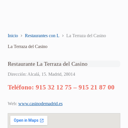
Inicio
Restaurantes con L
La Terraza del Casino
La Terraza del Casino
Restaurante La Terraza del Casino
Dirección: Alcalá, 15. Madrid, 28014
Teléfono: 915 32 12 75 – 915 21 87 00
Web:
www.casinodemadrid.es