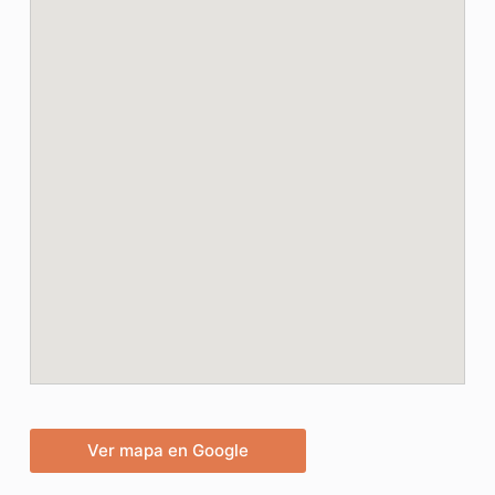
Ver mapa en Google