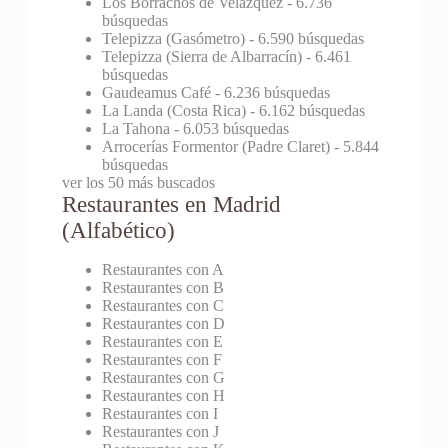
Los Borrachos de Velázquez
- 6.736
búsquedas
Telepizza (Gasómetro)
- 6.590 búsquedas
Telepizza (Sierra de Albarracín)
- 6.461
búsquedas
Gaudeamus Café
- 6.236 búsquedas
La Landa (Costa Rica)
- 6.162 búsquedas
La Tahona
- 6.053 búsquedas
Arrocerías Formentor (Padre Claret)
- 5.844
búsquedas
ver los 50 más buscados
Restaurantes en Madrid
(Alfabético)
Restaurantes con A
Restaurantes con B
Restaurantes con C
Restaurantes con D
Restaurantes con E
Restaurantes con F
Restaurantes con G
Restaurantes con H
Restaurantes con I
Restaurantes con J