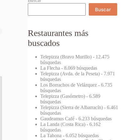
Buscar
Buscar
Restaurantes más
buscados
Telepizza (Bravo Murillo)
- 12.475
búsquedas
La Flecha
- 8.069 búsquedas
Telepizza (Avda. de la Peseta)
- 7.971
búsquedas
Los Borrachos de Velázquez
- 6.735
búsquedas
Telepizza (Gasómetro)
- 6.589
búsquedas
Telepizza (Sierra de Albarracín)
- 6.461
búsquedas
Gaudeamus Café
- 6.233 búsquedas
La Landa (Costa Rica)
- 6.162
búsquedas
La Tahona
- 6.052 búsquedas