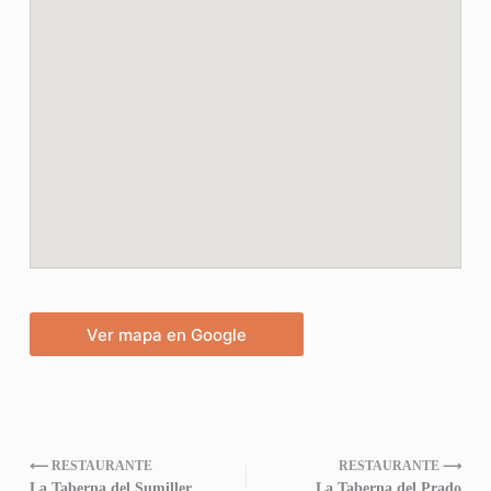
Ver mapa en Google
⟵ RESTAURANTE
RESTAURANTE ⟶
La Taberna del Sumiller
La Taberna del Prado