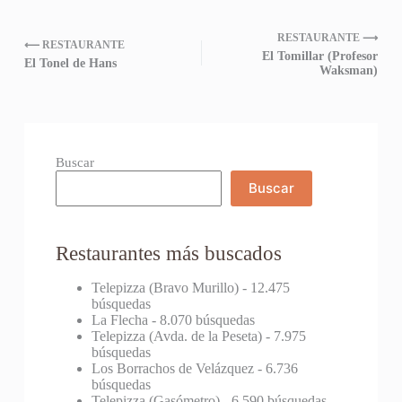
RESTAURANTE ⟶
⟵ RESTAURANTE
El Tomillar (Profesor
El Tonel de Hans
Waksman)
Buscar
Buscar
Restaurantes más buscados
Telepizza (Bravo Murillo)
- 12.475
búsquedas
La Flecha
- 8.070 búsquedas
Telepizza (Avda. de la Peseta)
- 7.975
búsquedas
Los Borrachos de Velázquez
- 6.736
búsquedas
Telepizza (Gasómetro)
- 6.590 búsquedas