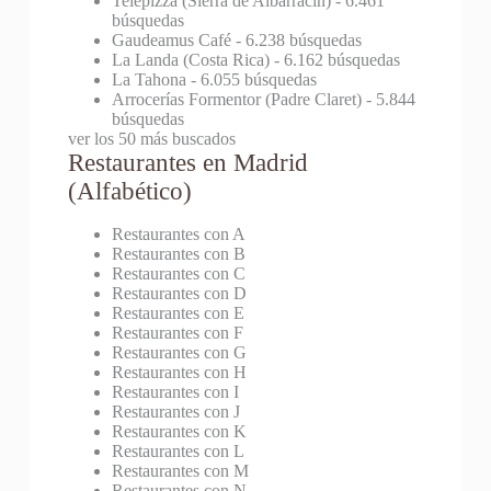
Telepizza (Sierra de Albarracín)
- 6.461
búsquedas
Gaudeamus Café
- 6.238 búsquedas
La Landa (Costa Rica)
- 6.162 búsquedas
La Tahona
- 6.055 búsquedas
Arrocerías Formentor (Padre Claret)
- 5.844
búsquedas
ver los 50 más buscados
Restaurantes en Madrid
(Alfabético)
Restaurantes con A
Restaurantes con B
Restaurantes con C
Restaurantes con D
Restaurantes con E
Restaurantes con F
Restaurantes con G
Restaurantes con H
Restaurantes con I
Restaurantes con J
Restaurantes con K
Restaurantes con L
Restaurantes con M
Restaurantes con N