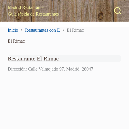
S
Madrid Restaurante
a
Guía rápida de Restaurantes
l
t
a
Inicio
Restaurantes con E
El Rimac
r
a
El Rimac
l
c
o
n
Restaurante El Rimac
t
e
Dirección: Calle Valmojado 97. Madrid, 28047
n
i
d
o