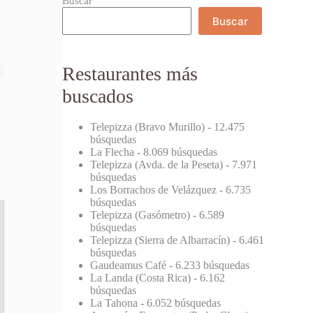
Buscar
Buscar
Restaurantes más
buscados
Telepizza (Bravo Murillo)
- 12.475
búsquedas
La Flecha
- 8.069 búsquedas
Telepizza (Avda. de la Peseta)
- 7.971
búsquedas
Los Borrachos de Velázquez
- 6.735
búsquedas
Telepizza (Gasómetro)
- 6.589
búsquedas
Telepizza (Sierra de Albarracín)
- 6.461
búsquedas
Gaudeamus Café
- 6.233 búsquedas
La Landa (Costa Rica)
- 6.162
búsquedas
La Tahona
- 6.052 búsquedas