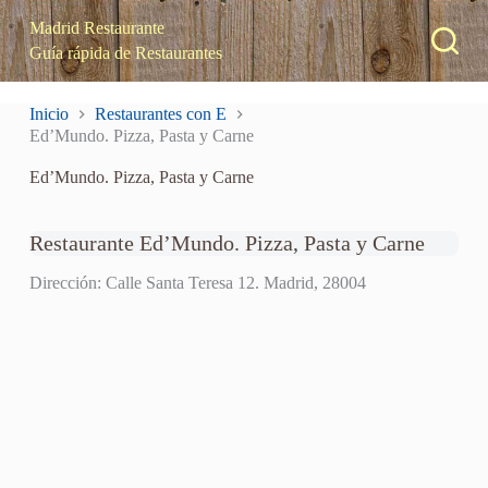
S
Madrid Restaurante
a
Guía rápida de Restaurantes
l
t
a
Inicio
Restaurantes con E
r
Ed’Mundo. Pizza, Pasta y Carne
a
l
Ed’Mundo. Pizza, Pasta y Carne
c
o
n
t
Restaurante Ed’Mundo. Pizza, Pasta y Carne
e
n
Dirección: Calle Santa Teresa 12. Madrid, 28004
i
d
o