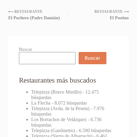
⟵ RESTAURANTE
RESTAURANTE ⟶
El Puchero (Padre Damián)
El Postino
Buscar
Buscar
Restaurantes más buscados
Telepizza (Bravo Murillo)
- 12.475
búsquedas
La Flecha
- 8.072 búsquedas
Telepizza (Avda. de la Peseta)
- 7.976
búsquedas
Los Borrachos de Velázquez
- 6.736
búsquedas
Telepizza (Gasómetro)
- 6.590 búsquedas
Telepizza (Sierra de Albarracín)
- 6.461