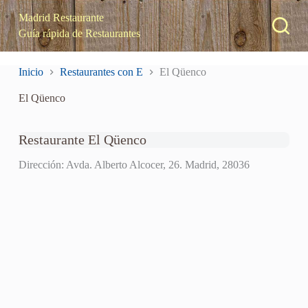
S
Madrid Restaurante
a
Guía rápida de Restaurantes
l
t
a
Inicio
Restaurantes con E
El Qüenco
r
a
El Qüenco
l
c
o
n
Restaurante El Qüenco
t
e
Dirección: Avda. Alberto Alcocer, 26. Madrid, 28036
n
i
d
o