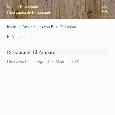
S
Madrid Restaurante
a
Guía rápida de Restaurantes
l
t
a
Inicio
Restaurantes con E
El Amparo
r
a
El Amparo
l
c
o
n
Restaurante El Amparo
t
e
Dirección: Calle Puigcerdá 8. Madrid, 28001
n
i
d
o