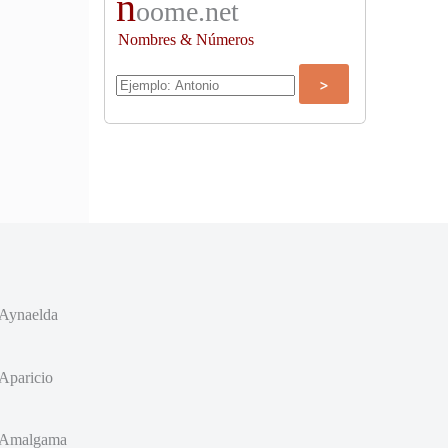
n
oome.net
Nombres & Números
Aynaelda
Aparicio
Amalgama