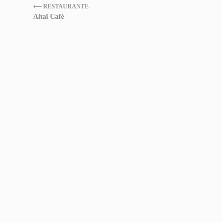
⟵ RESTAURANTE
Altaï Café